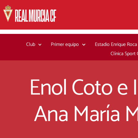
Ir
al
contenido
Club
Primer equipo
Estadio Enrique Roca
Clínica Sport
Enol Coto e I
Ana María M