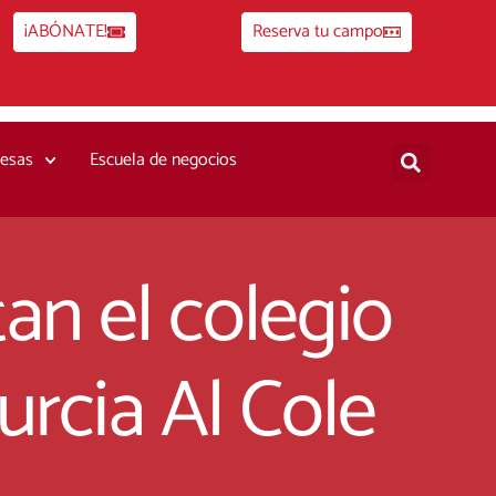
¡ABÓNATE!
Reserva tu campo
esas
Escuela de negocios
tan el colegio
rcia Al Cole