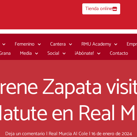
Tienda online
Femenino
Cantera
RMU Academy
Empr
 Grana
Media
Social
¡Abónate!
Contacto
rene Zapata visi
atute en Real Mu
Deja un comentario
|
Real Murcia Al Cole
|
16 de enero de 2024