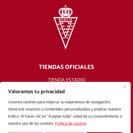
TIENDAS OFICIALES
TIENDA ESTADIO
TIENDA ONLINE
Valoramos tu privacidad
F
T
Y
I
Usamos cookies para mejorar su experiencia de navegación,
a
w
o
n
mostrarle anuncios o contenidos personalizados y analizar nuestro
c
i
u
s
tráfico. Al hacer clic en “Aceptar todo” usted da su consentimiento a
e
t
t
t
nuestro uso de las cookies.
Política de cookies
b
t
u
a
Aviso legal
Política de privacidad
Política de cookies
o
e
b
g
Condiciones Generales de Contratación