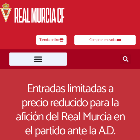
Ir
al
contenido
Tienda online
Comprar entradas
Entradas limitadas a
precio reducido para la
afición del Real Murcia en
el partido ante la A.D.