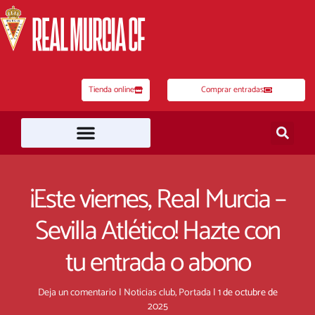
Ir
al
contenido
Tienda online
Comprar entradas
¡Este viernes, Real Murcia –
Sevilla Atlético! Hazte con
tu entrada o abono
Deja un comentario
|
Noticias club
,
Portada
|
1 de octubre de
2025