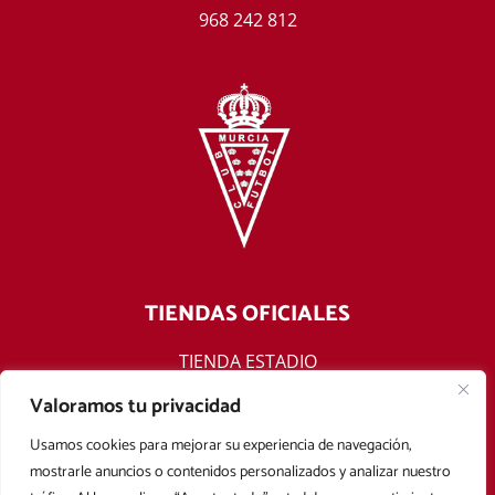
968 242 812
TIENDAS OFICIALES
TIENDA ESTADIO
TIENDA ONLINE
Valoramos tu privacidad
F
T
Y
I
Usamos cookies para mejorar su experiencia de navegación,
a
w
o
n
mostrarle anuncios o contenidos personalizados y analizar nuestro
c
i
u
s