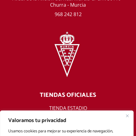
Churra - Murcia
968 242 812
TIENDAS OFICIALES
TIENDA ESTADIO
TIENDA ONLINE
Valoramos tu privacidad
F
T
Y
I
Usamos cookies para mejorar su experiencia de navegación,