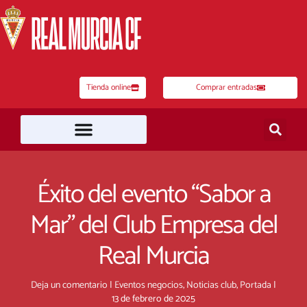
Ir
al
contenido
Tienda online
Comprar entradas
Éxito del evento “Sabor a
Mar” del Club Empresa del
Real Murcia
Deja un comentario
|
Eventos negocios
,
Noticias club
,
Portada
|
13 de febrero de 2025