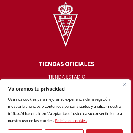
TIENDAS OFICIALES
TIENDA ESTADIO
TIENDA ONLINE
Valoramos tu privacidad
F
T
Y
I
Usamos cookies para mejorar su experiencia de navegación,
a
w
o
n
mostrarle anuncios o contenidos personalizados y analizar nuestro
c
i
u
s
tráfico. Al hacer clic en “Aceptar todo” usted da su consentimiento a
e
t
t
t
nuestro uso de las cookies.
Política de cookies
b
t
u
a
Aviso legal
Política de privacidad
Política de cookies
o
e
b
g
Condiciones Generales de Contratación