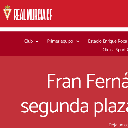
Ir
al
contenido
Club
Primer equipo
Estadio Enrique Roca
Clínica Sport
Fran Ferná
segunda plaza
Deja un c