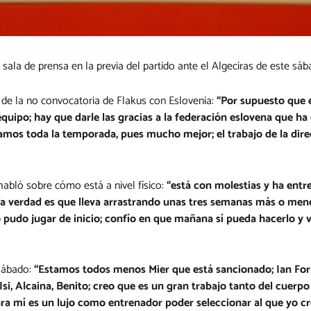
la de prensa en la previa del partido ante el Algeciras de este sáb
 de la no convocatoria de Flakus con Eslovenia:
“Por supuesto que 
quipo; hay que darle las gracias a la federación eslovena que ha
gamos toda la temporada, pues mucho mejor; el trabajo de la dire
habló sobre cómo está a nivel físico:
“está con molestias y ha entr
la verdad es que lleva arrastrando unas tres semanas más o meno
no pudo jugar de inicio; confío en que mañana sí pueda hacerlo
 sábado:
“Estamos todos menos Mier que está sancionado; Ian For
Isi, Alcaina, Benito; creo que es un gran trabajo tanto del cue
ra mí es un lujo como entrenador poder seleccionar al que yo cre