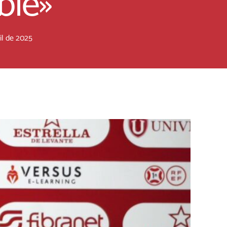
ble»
il de 2025