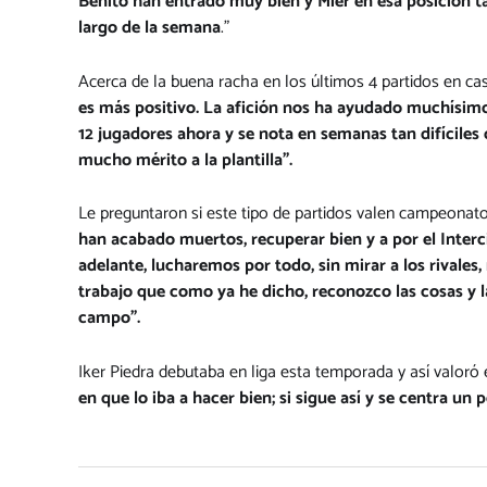
Benito han entrado muy bien y Mier en esa posición t
largo de la semana
.”
Acerca de la buena racha en los últimos 4 partidos en cas
es más positivo. La afición nos ha ayudado muchísim
12 jugadores ahora y se nota en semanas tan difíciles 
mucho mérito a la plantilla”.
Le preguntaron si este tipo de partidos valen campeonatos 
han acabado muertos, recuperar bien y a por el Interci
adelante, lucharemos por todo, sin mirar a los rivale
trabajo que como ya he dicho, reconozco las cosas y l
campo”.
Iker Piedra debutaba en liga esta temporada y así valoró e
en que lo iba a hacer bien; si sigue así y se centra un