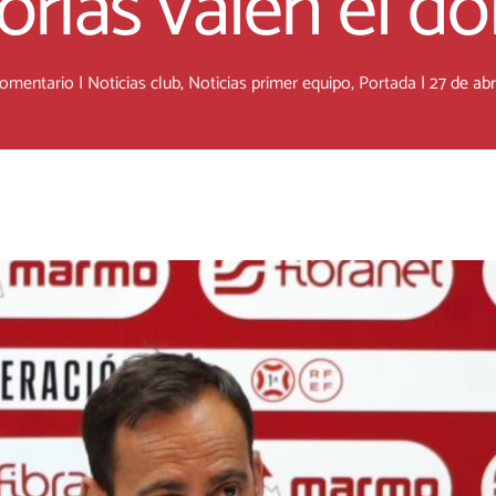
torias valen el do
comentario
|
Noticias club
,
Noticias primer equipo
,
Portada
|
27 de abr