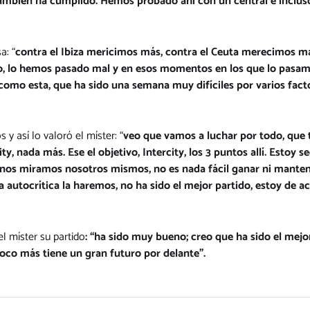
ambién ha cumplido. Hemos probado ahí con un central e incluso
a: “
contra el Ibiza mericimos más, contra el Ceuta merecimos má
o, lo hemos pasado mal y en esos momentos en los que lo pasamo
como esta, que ha sido una semana muy difíciles por varios factore
y así lo valoró el míster: “
veo que vamos a luchar por todo, que
ty, nada más. Ese el objetivo, Intercity, los 3 puntos allí. Esto
s, nos miramos nosotros mismos, no es nada fácil ganar ni mantene
a autocrítica la haremos, no ha sido el mejor partido, estoy de a
l míster su partido
: “ha sido muy bueno; creo que ha sido el mej
 poco más tiene un gran futuro por delante”.