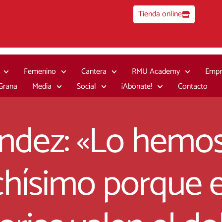
Tienda online
Femenino
Cantera
RMU Academy
Empr
 Grana
Media
Social
¡Abónate!
Contacto
ndez: «Lo hemo
hísimo porque e