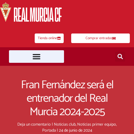
Ir
al
contenido
Tienda online
Comprar entradas
Fran Fernández será el
entrenador del Real
Murcia 2024-2025
Deja un comentario
|
Noticias club
,
Noticias primer equipo
,
Portada
|
24 de junio de 2024