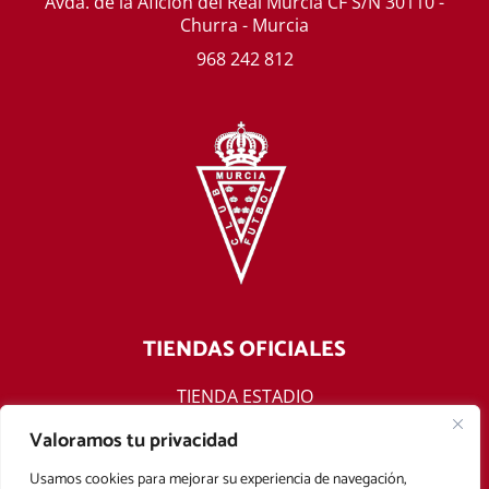
Avda. de la Afición del Real Murcia CF S/N 30110 -
Churra - Murcia
968 242 812
TIENDAS OFICIALES
TIENDA ESTADIO
TIENDA ONLINE
Valoramos tu privacidad
F
T
Y
I
Usamos cookies para mejorar su experiencia de navegación,