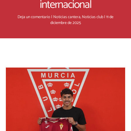
internacional
Deja un comentario
|
Noticias cantera
,
Noticias club
|
11 de
diciembre de 2025