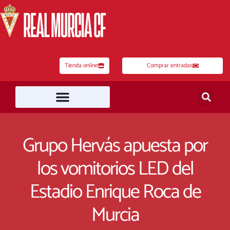
Ir
al
contenido
Tienda online
Comprar entradas
Grupo Hervás apuesta por
los vomitorios LED del
Estadio Enrique Roca de
Murcia