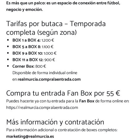
Es más que un palco: es un espacio de conexión entre fútbol,
negocio y emoción.
Tarifas por butaca – Temporada
completa (según zona)
BOX 1 a BOX 4:
1.200 €
BOX 5 a BOX 8:
1.100 €
BOX 9 a BOX 10:
1.000 €
BOX 11 a BOX 12:
900 €
Corner Box:
800 €
Disponible de forma individual online
en
realmurcia.compralaentrada.com
Compra tu entrada Fan Box por 55 €
Puedes hacerte ya con tu entrada para la
Fan Box
de forma online en:
https://realmurcia.compralaentrada.com
Más información y contratación
Para información adicional o contratación de boxes completos:
marketing@realmurcia.es