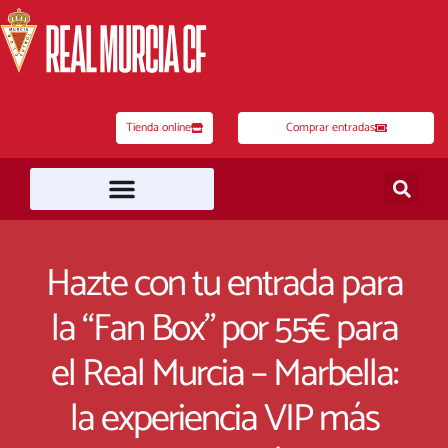
Ir
al
contenido
Tienda online
Comprar entradas
Hazte con tu entrada para
la “Fan Box” por 55€ para
el Real Murcia – Marbella:
la experiencia VIP más