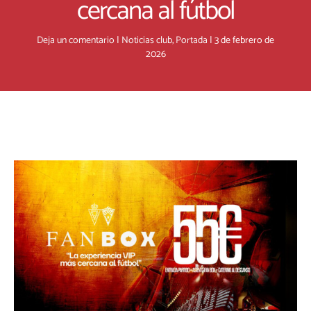
cercana al fútbol
Deja un comentario
|
Noticias club
,
Portada
|
3 de febrero de
2026