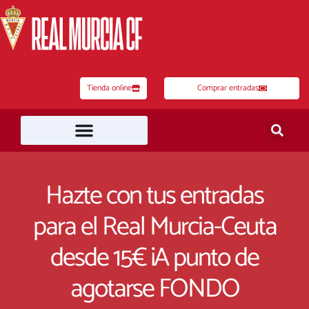
Ir
al
contenido
Tienda online
Comprar entradas
Hazte con tus entradas
para el Real Murcia-Ceuta
desde 15€ ¡A punto de
agotarse FONDO