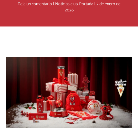
Deja un comentario
|
Noticias club
,
Portada
|
2 de enero de
2026