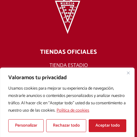
TIENDAS OFICIALES
TIENDA ESTADIO
TIENDA ONLINE
Valoramos tu privacidad
F
T
Y
I
Usamos cookies para mejorar su experiencia de navegación,
a
w
o
n
mostrarle anuncios o contenidos personalizados y analizar nuestro
c
i
u
s
tráfico. Al hacer clic en “Aceptar todo” usted da su consentimiento a
e
t
t
t
nuestro uso de las cookies.
Política de cookies
b
t
u
a
Aviso legal
Política de privacidad
Política de cookies
o
e
b
g
Condiciones Generales de Contratación
o
r
e
r
Personalizar
Rechazar todo
Aceptar todo
k
a
Copyright © 2025 Real Murcia. Diseñado con
por
Mark Sonoma