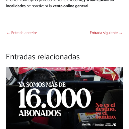
Una vez concluya el periodo de venta exclusiva,
y si aún quedaran
localidades
, se reactivará la
venta online general
.
←
Entrada anterior
Entrada siguiente
→
Entradas relacionadas