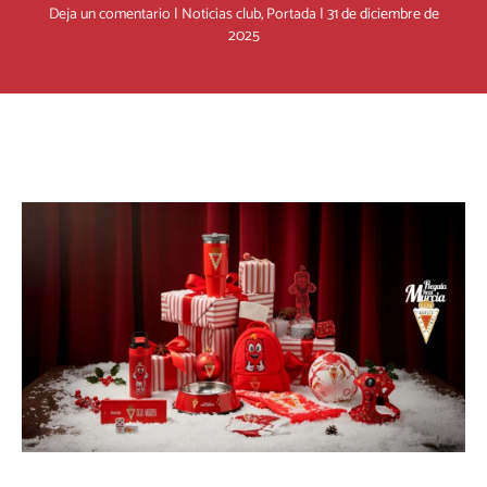
Deja un comentario
|
Noticias club
,
Portada
|
31 de diciembre de
2025