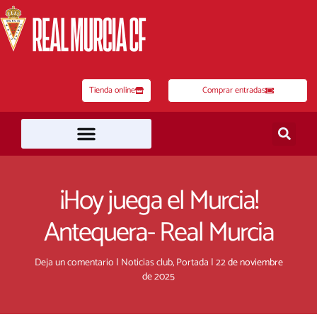
Ir
al
contenido
Tienda online
Comprar entradas
¡Hoy juega el Murcia!
Antequera- Real Murcia
Deja un comentario
|
Noticias club
,
Portada
|
22 de noviembre
de 2025