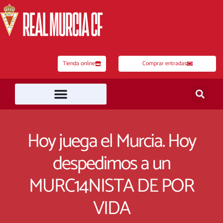
Ir
al
contenido
Tienda online
Comprar entradas
Hoy juega el Murcia. Hoy
despedimos a un
MURC14NISTA DE POR
VIDA