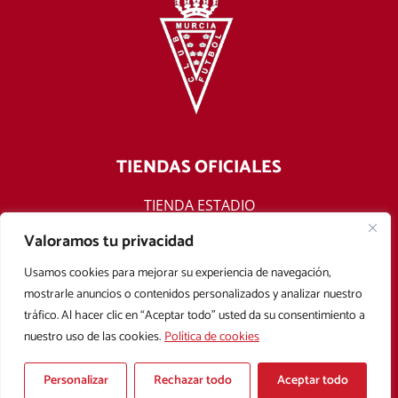
TIENDAS OFICIALES
TIENDA ESTADIO
TIENDA ONLINE
Valoramos tu privacidad
F
T
Y
I
Usamos cookies para mejorar su experiencia de navegación,
a
w
o
n
mostrarle anuncios o contenidos personalizados y analizar nuestro
c
i
u
s
tráfico. Al hacer clic en “Aceptar todo” usted da su consentimiento a
e
t
t
t
nuestro uso de las cookies.
Política de cookies
b
t
u
a
Aviso legal
Política de privacidad
Política de cookies
o
e
b
g
Condiciones Generales de Contratación
o
r
e
r
Personalizar
Rechazar todo
Aceptar todo
k
a
Copyright © 2025 Real Murcia. Diseñado con
por
Mark Sonoma