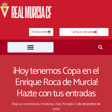
Ir
al
contenido
Tienda online
Comprar entradas
¡Hoy tenemos Copa en el
Enrique Roca de Murcia!
Hazte con tus entradas
Deja un comentario
|
Noticias club
,
Portada
|
3 de diciembre de
2025