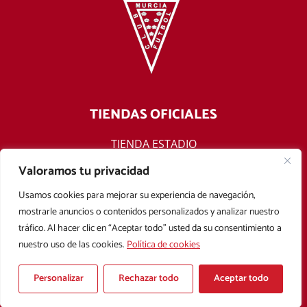
TIENDAS OFICIALES
TIENDA ESTADIO
TIENDA ONLINE
Valoramos tu privacidad
F
T
Y
I
Usamos cookies para mejorar su experiencia de navegación,
a
w
o
n
mostrarle anuncios o contenidos personalizados y analizar nuestro
c
i
u
s
tráfico. Al hacer clic en “Aceptar todo” usted da su consentimiento a
e
t
t
t
nuestro uso de las cookies.
Política de cookies
b
t
u
a
Aviso legal
Política de privacidad
Política de cookies
o
e
b
g
Condiciones Generales de Contratación
o
r
e
r
Personalizar
Rechazar todo
Aceptar todo
k
a
Copyright © 2025 Real Murcia. Diseñado con
por
Mark Sonoma
m