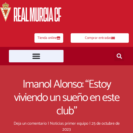
Ir
al
contenido
Tienda online
Comprar entradas
Imanol Alonso: “Estoy
viviendo un sueño en este
club”
Deja un comentario
|
Noticias primer equipo
|
25 de octubre de
2023