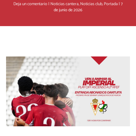
Deja un comentario
|
Noticias cantera
,
Noticias club
,
Portada
|
7
de junio de 2026