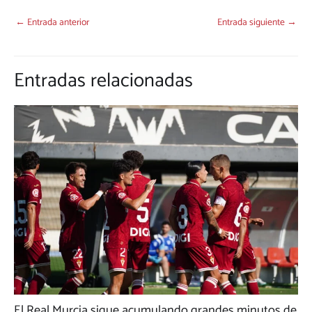
←
Entrada anterior
Entrada siguiente
→
Entradas relacionadas
El Real Murcia sigue acumulando grandes minutos de