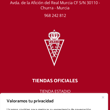
Avda. de la Afición del Real Murcia CF S/N 30110 -
Churra - Murcia
968 242 812
TIENDAS OFICIALES
TIENDA ESTADIO
TIENDA ONLINE
Valoramos tu privacidad
F
T
Y
I
Usamos cookies para mejorar su experiencia de navegación,