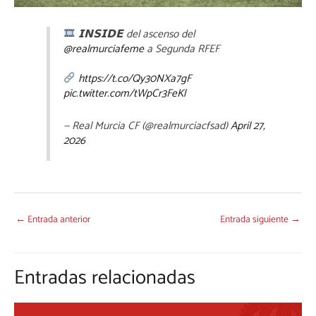
𝗜𝗡𝗦𝗜𝗗𝗘 del ascenso del
@realmurciafeme
a Segunda RFEF
https://t.co/Qy30NXa7gF
pic.twitter.com/tWpCr3FeKl
— Real Murcia CF (@realmurciacfsad)
April 27,
2026
←
Entrada anterior
Entrada siguiente
→
Entradas relacionadas