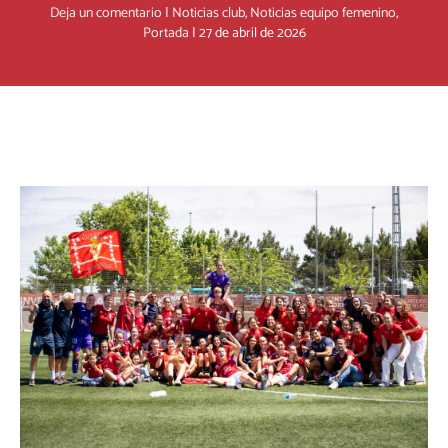
Deja un comentario
|
Noticias club
,
Noticias equipo femenino
,
Portada
|
27 de abril de 2026