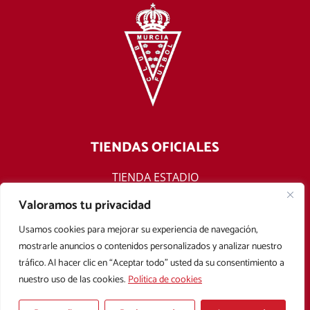
TIENDAS OFICIALES
TIENDA ESTADIO
TIENDA ONLINE
Valoramos tu privacidad
F
T
Y
I
Usamos cookies para mejorar su experiencia de navegación,
a
w
o
n
mostrarle anuncios o contenidos personalizados y analizar nuestro
c
i
u
s
tráfico. Al hacer clic en “Aceptar todo” usted da su consentimiento a
e
t
t
t
nuestro uso de las cookies.
Política de cookies
b
t
u
a
Aviso legal
Política de privacidad
Política de cookies
o
e
b
g
Condiciones Generales de Contratación