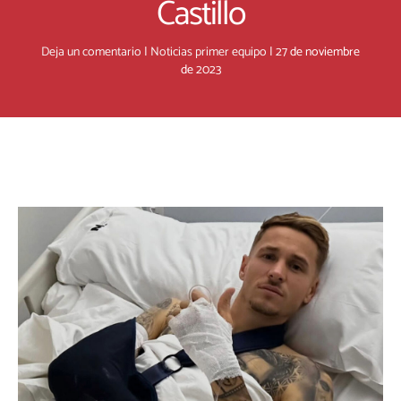
Castillo
Deja un comentario
|
Noticias primer equipo
|
27 de noviembre
de 2023