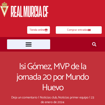
Ir
al
contenido
Tienda online
Comprar entradas
Isi Gómez, MVP de la
jornada 20 por Mundo
Huevo
Deja un comentario
|
Noticias club
,
Noticias primer equipo
|
23
de enero de 2024