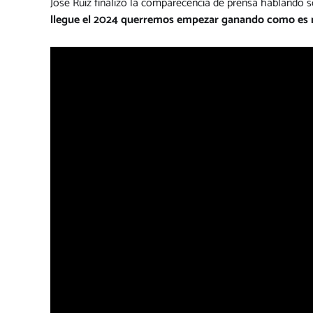
José Ruiz finalizó la comparecencia de prensa hablando s
llegue el 2024 querremos empezar ganando como es nor