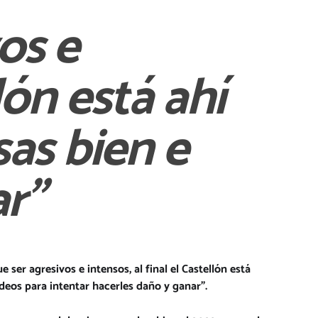
os e
lón está ahí
sas bien e
ar”
 ser agresivos e intensos, al final el Castellón está
ídeos para intentar hacerles daño y ganar”.