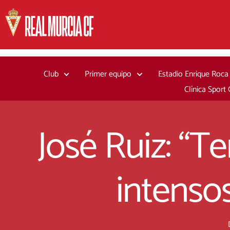
Ir
al
contenido
Club
Primer equipo
Estadio Enrique Roca
Clínica Sport
José Ruiz: “T
intensos