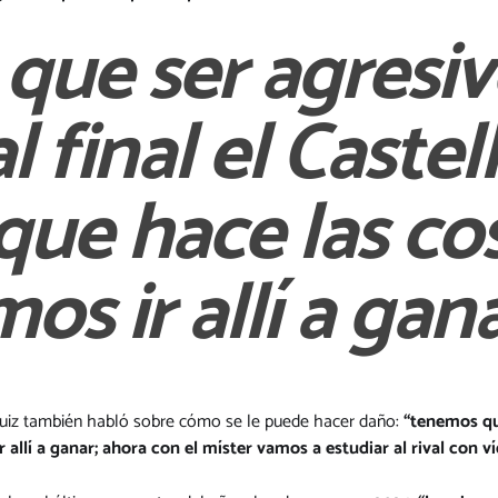
que ser agresiv
l final el Castel
que hace las co
os ir allí a gan
é Ruiz también habló sobre cómo se le puede hacer daño:
“tenemos que
 allí a ganar; ahora con el míster vamos a estudiar al rival con v