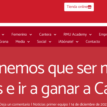
Tienda online
Femenino
Cantera
RMU Academy
Empr
 Grana
Media
Social
¡Abónate!
Contacto
enemos que ser 
 e ir a ganar a C
Deja un comentario
|
Noticias primer equipo
|
14 de diciembre de 202