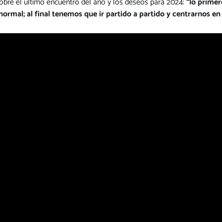
obre el último encuentro del año y los deseos para 2024:
“lo primer
mal; al final tenemos que ir partido a partido y centrarnos en 