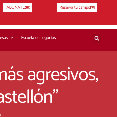
¡ABÓNATE!
Reserva tu campo
esas
Escuela de negocios
más agresivos,
astellón”
3