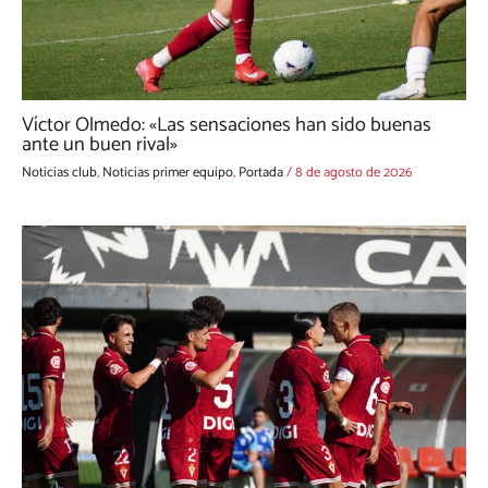
Víctor Olmedo: «Las sensaciones han sido buenas
ante un buen rival»
Noticias club
,
Noticias primer equipo
,
Portada
/
8 de agosto de 2026