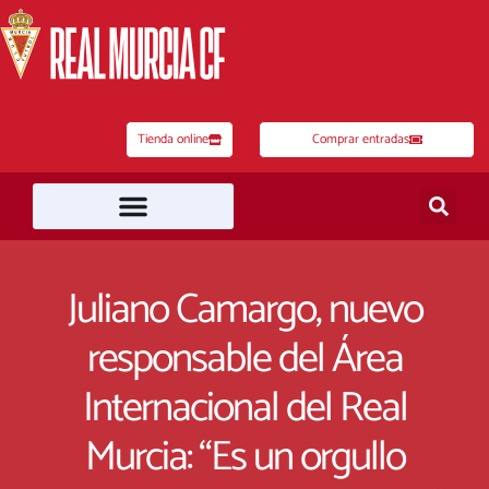
Ir
al
contenido
Tienda online
Comprar entradas
Juliano Camargo, nuevo
responsable del Área
Internacional del Real
Murcia: “Es un orgullo