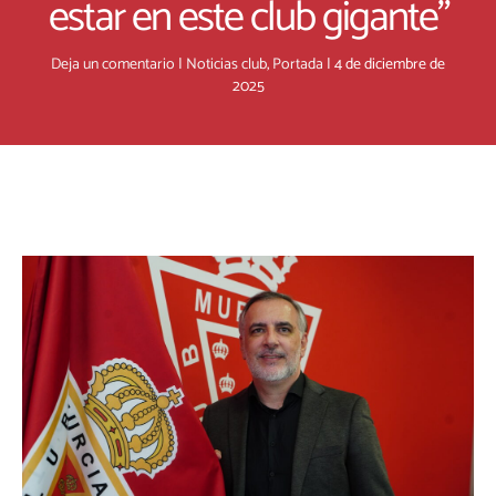
estar en este club gigante”
Deja un comentario
|
Noticias club
,
Portada
|
4 de diciembre de
2025