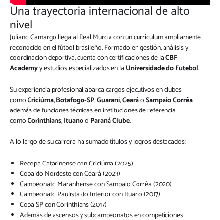
Una trayectoria internacional de alto
nivel
Juliano Camargo llega al Real Murcia con un currículum ampliamente
reconocido en el fútbol brasileño. Formado en gestión, análisis y
coordinación deportiva, cuenta con certificaciones de la
CBF
Academy
y estudios especializados en la
Universidade do Futebol
.
Su experiencia profesional abarca cargos ejecutivos en clubes
como
Criciúma
,
Botafogo-SP
,
Guarani
,
Ceará
o
Sampaio Corrêa
,
además de funciones técnicas en instituciones de referencia
como
Corinthians
,
Ituano
o
Paraná Clube
.
A lo largo de su carrera ha sumado títulos y logros destacados:
Recopa Catarinense con Criciúma (2025)
Copa do Nordeste con Ceará (2023)
Campeonato Maranhense con Sampaio Corrêa (2020)
Campeonato Paulista do Interior con Ituano (2017)
Copa SP con Corinthians (2017)
Además de ascensos y subcampeonatos en competiciones