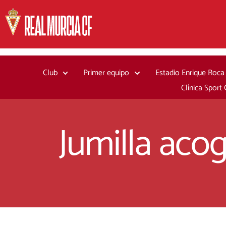
Ir
al
contenido
Club
Primer equipo
Estadio Enrique Roca
Clínica Sport
Jumilla aco