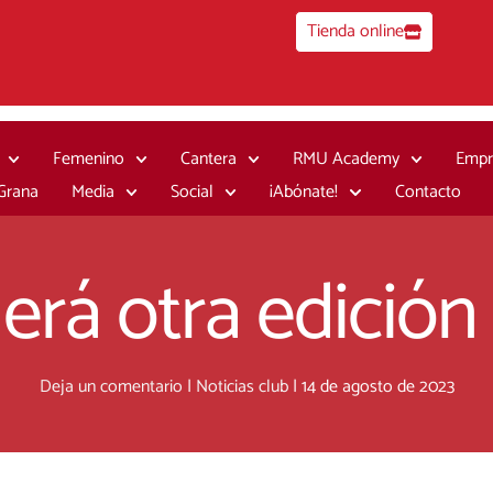
Tienda online
Femenino
Cantera
RMU Academy
Empr
 Grana
Media
Social
¡Abónate!
Contacto
gerá otra edición
Deja un comentario
|
Noticias club
|
14 de agosto de 2023