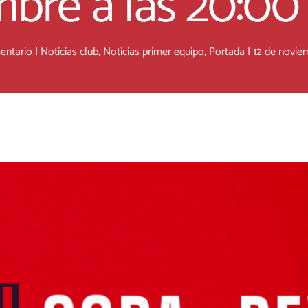
mbre a las 20:00
entario
|
Noticias club
,
Noticias primer equipo
,
Portada
|
12 de novie