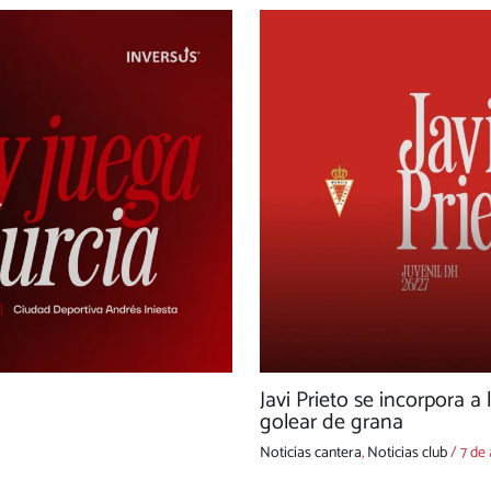
Javi Prieto se incorpora a 
golear de grana
Noticias cantera
,
Noticias club
/
7 de