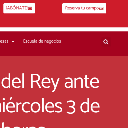
¡ABÓNATE!
Reserva tu campo
esas
Escuela de negocios
 del Rey ante
miércoles 3 de