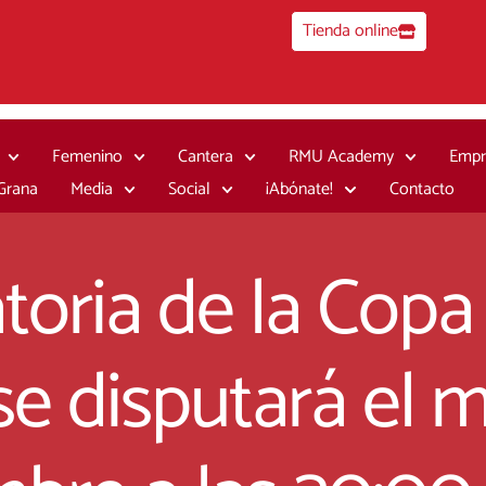
Tienda online
Femenino
Cantera
RMU Academy
Empr
 Grana
Media
Social
¡Abónate!
Contacto
atoria de la Copa
 se disputará el 