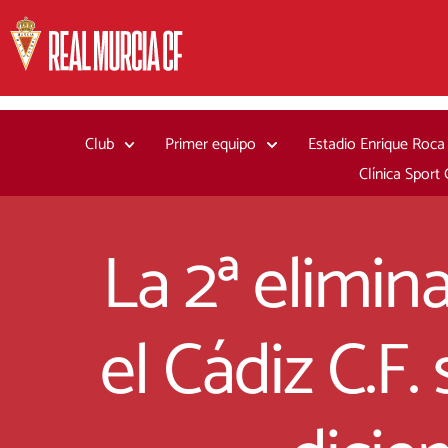
Ir
al
contenido
Club
Primer equipo
Estadio Enrique Roca
Clínica Sport
La 2ª elimin
el Cádiz C.F.