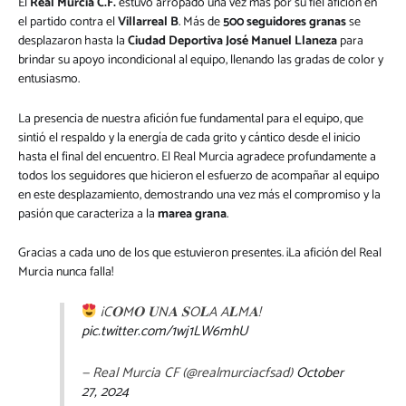
El
Real Murcia C.F.
estuvo arropado una vez más por su fiel afición en
el partido contra el
Villarreal B
. Más de
500 seguidores granas
se
desplazaron hasta la
Ciudad Deportiva José Manuel Llaneza
para
brindar su apoyo incondicional al equipo, llenando las gradas de color y
entusiasmo.
La presencia de nuestra afición fue fundamental para el equipo, que
sintió el respaldo y la energía de cada grito y cántico desde el inicio
hasta el final del encuentro. El Real Murcia agradece profundamente a
todos los seguidores que hicieron el esfuerzo de acompañar al equipo
en este desplazamiento, demostrando una vez más el compromiso y la
pasión que caracteriza a la
marea grana
.
Gracias a cada uno de los que estuvieron presentes. ¡La afición del Real
Murcia nunca falla!
¡C𝐎M𝐎 𝐔N𝐀 𝐒O𝐋A A𝐋M𝐀!
pic.twitter.com/1wj1LW6mhU
— Real Murcia CF (@realmurciacfsad)
October
27, 2024