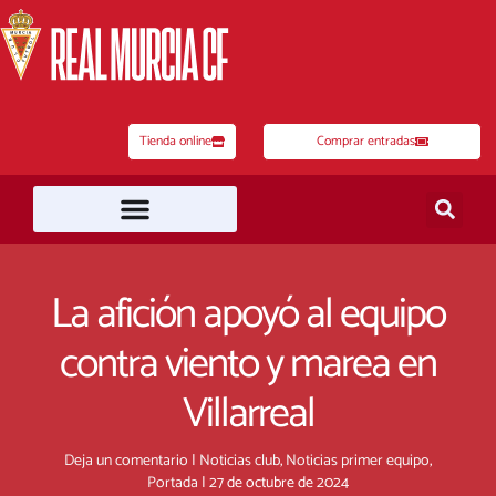
Ir
al
contenido
Tienda online
Comprar entradas
La afición apoyó al equipo
contra viento y marea en
Villarreal
Deja un comentario
|
Noticias club
,
Noticias primer equipo
,
Portada
|
27 de octubre de 2024