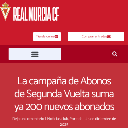
Ir
al
contenido
Tienda online
Comprar entradas
La campaña de Abonos
de Segunda Vuelta suma
ya 200 nuevos abonados
Deja un comentario
|
Noticias club
,
Portada
|
25 de diciembre de
2025