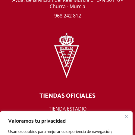
Churra - Murcia
968 242 812
TIENDAS OFICIALES
TIENDA ESTADIO
TIENDA ONLINE
Valoramos tu privacidad
F
T
Y
I
Usamos cookies para mejorar su experiencia de navegación,