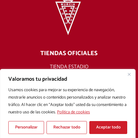
TIENDAS OFICIALES
TIENDA ESTADIO
TIENDA ONLINE
Valoramos tu privacidad
F
T
Y
I
Usamos cookies para mejorar su experiencia de navegación,
a
w
o
n
mostrarle anuncios o contenidos personalizados y analizar nuestro
c
i
u
s
tráfico. Al hacer clic en “Aceptar todo” usted da su consentimiento a
e
t
t
t
nuestro uso de las cookies.
Política de cookies
b
t
u
a
Aviso legal
Política de privacidad
Política de cookies
o
e
b
g
Condiciones Generales de Contratación
o
r
e
r
Personalizar
Rechazar todo
Aceptar todo
k
a
Copyright © 2025 Real Murcia. Diseñado con
por
Mark Sonoma