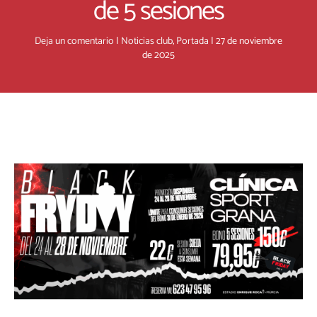
de 5 sesiones
Deja un comentario
|
Noticias club
,
Portada
|
27 de noviembre
de 2025