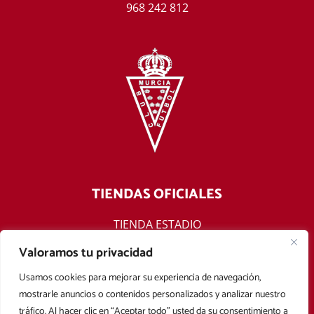
968 242 812
TIENDAS OFICIALES
TIENDA ESTADIO
TIENDA ONLINE
Valoramos tu privacidad
F
T
Y
I
Usamos cookies para mejorar su experiencia de navegación,
a
w
o
n
mostrarle anuncios o contenidos personalizados y analizar nuestro
c
i
u
s
tráfico. Al hacer clic en “Aceptar todo” usted da su consentimiento a