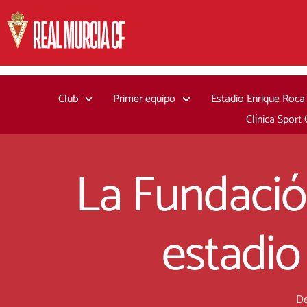
Ir
al
contenido
Club
Primer equipo
Estadio Enrique Roca
Clínica Sport
La Fundació
estadio
De