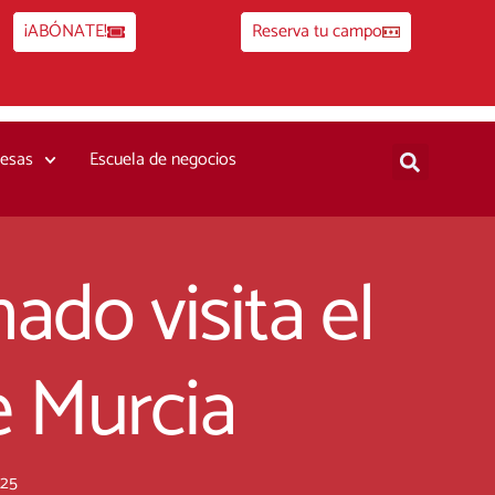
¡ABÓNATE!
Reserva tu campo
esas
Escuela de negocios
do visita el
e Murcia
025