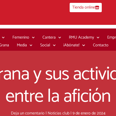
Tienda online
Femenino
Cantera
RMU Academy
Empr
 Grana
Media
Social
¡Abónate!
Contacto
ana y sus activi
entre la afición
Deja un comentario
|
Noticias club
|
9 de enero de 2024