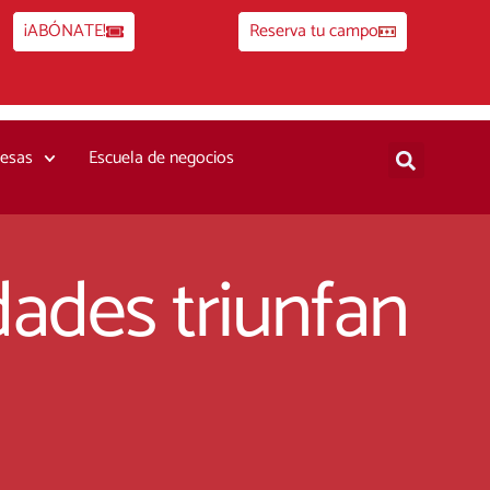
¡ABÓNATE!
Reserva tu campo
esas
Escuela de negocios
dades triunfan