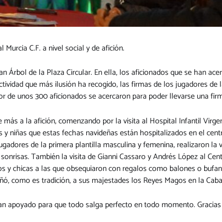
 Murcia C.F. a nivel social y de afición.
Árbol de la Plaza Circular. En ella, los aficionados que se han acer
tividad que más ilusión ha recogido, las firmas de los jugadores de l
r de unos 300 aficionados se acercaron para poder llevarse una firm
 más a la afición, comenzando por la visita al Hospital Infantil Virge
 y niñas que estas fechas navideñas están hospitalizados en el centro
ugadores de la primera plantilla masculina y femenina, realizaron la 
 sonrisas. También la visita de Gianni Cassaro y Andrés López al C
cos y chicas a las que obsequiaron con regalos como balones o bufan
pañó, como es tradición, a sus majestades los Reyes Magos en la Caba
han apoyado para que todo salga perfecto en todo momento. Gracia