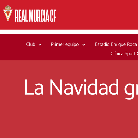
Ir
al
contenido
Club
Primer equipo
Estadio Enrique Roca
Clínica Sport
La Navidad gr