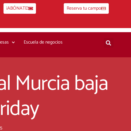
¡ABÓNATE!
Reserva tu campo
esas
Escuela de negocios
al Murcia baja
riday
25