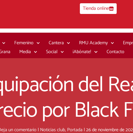
Tienda online
Femenino
Cantera
RMU Academy
Empr
 Grana
Media
Social
¡Abónate!
Contacto
uipación del Re
recio por Black F
eja un comentario
|
Noticias club
,
Portada
|
26 de noviembre de 20