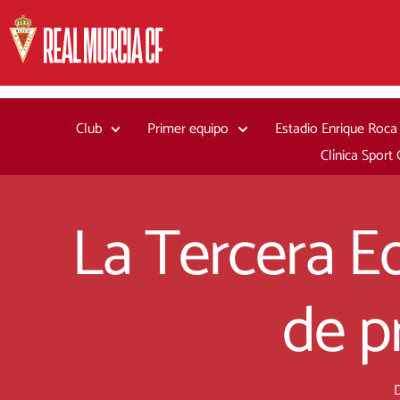
Ir
al
contenido
Club
Primer equipo
Estadio Enrique Roca
Clínica Sport
La Tercera Eq
de p
D