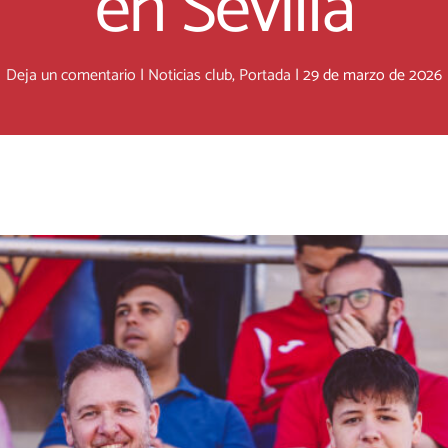
en Sevilla
Deja un comentario
|
Noticias club
,
Portada
|
29 de marzo de 2026