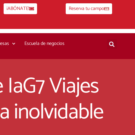
¡ABÓNATE!
Reserva tu campo
esas
Escuela de negocios
 IaG7 Viajes
a inolvidable