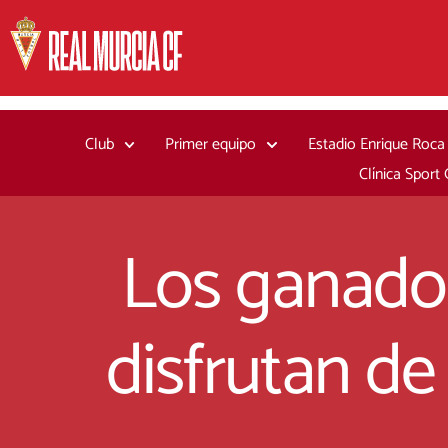
Ir
al
contenido
Club
Primer equipo
Estadio Enrique Roca
Clínica Sport
Los ganador
disfrutan de