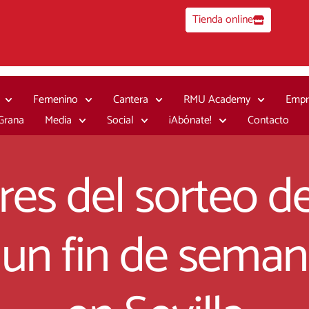
Tienda online
Femenino
Cantera
RMU Academy
Empr
 Grana
Media
Social
¡Abónate!
Contacto
es del sorteo de
 un fin de seman