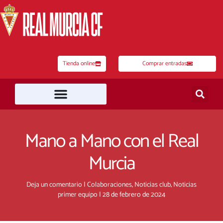
Ir
al
contenido
Tienda online
Comprar entradas
Mano a Mano con el Real
Murcia
Deja un comentario
|
Colaboraciones
,
Noticias club
,
Noticias
primer equipo
|
28 de febrero de 2024