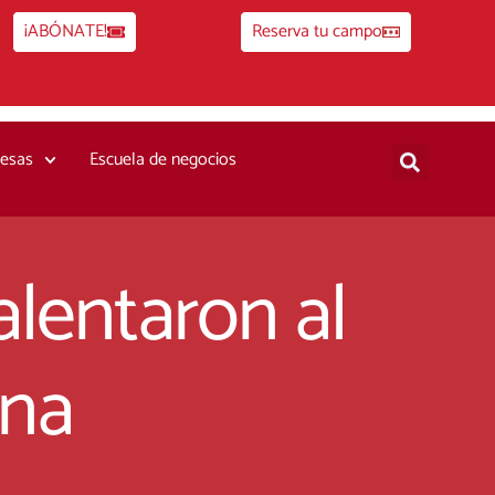
¡ABÓNATE!
Reserva tu campo
esas
Escuela de negocios
alentaron al
ona