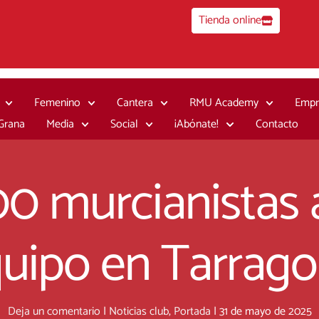
Tienda online
Femenino
Cantera
RMU Academy
Empr
 Grana
Media
Social
¡Abónate!
Contacto
0 murcianistas 
uipo en Tarrag
Deja un comentario
|
Noticias club
,
Portada
|
31 de mayo de 2025