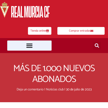
Ir
al
contenido
Tienda online
Comprar entradas
MÁS DE 1.000 NUEVOS
ABONADOS
Deja un comentario
|
Noticias club
|
30 de julio de 2023