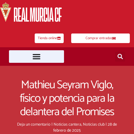
Ir
al
contenido
Tienda online
Comprar entradas
Mathieu Seyram Viglo,
físico y potencia para la
delantera del Promises
Deja un comentario
|
Noticias cantera
,
Noticias club
|
28 de
febrero de 2025