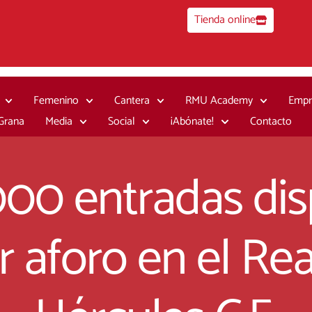
Tienda online
Femenino
Cantera
RMU Academy
Empr
 Grana
Media
Social
¡Abónate!
Contacto
00 entradas dis
 aforo en el Rea