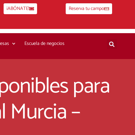
¡ABÓNATE!
Reserva tu campo
esas
Escuela de negocios
ponibles para
l Murcia –