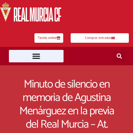
Ir
al
contenido
Tienda online
Comprar entradas
Minuto de silencio en
memoria de Agustina
Menárguez en la previa
del Real Murcia – At.