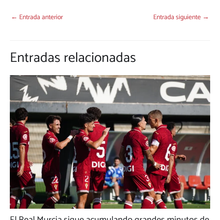
←
Entrada anterior
Entrada siguiente
→
Entradas relacionadas
El Real Murcia sigue acumulando grandes minutos de