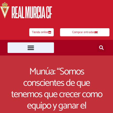
Ir
al
contenido
Tienda online
Comprar entradas
Munúa: “Somos
conscientes de que
tenemos que crecer como
equipo y ganar el