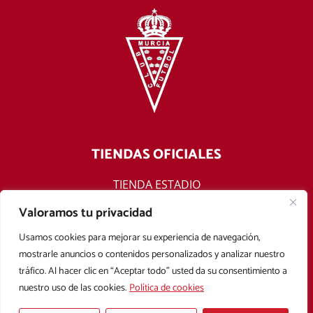
TIENDAS OFICIALES
TIENDA ESTADIO
TIENDA ONLINE
Valoramos tu privacidad
F
T
Y
I
Usamos cookies para mejorar su experiencia de navegación,
a
w
o
n
mostrarle anuncios o contenidos personalizados y analizar nuestro
c
i
u
s
tráfico. Al hacer clic en “Aceptar todo” usted da su consentimiento a
e
t
t
t
nuestro uso de las cookies.
Política de cookies
b
t
u
a
Aviso legal
Política de privacidad
Política de cookies
o
e
b
g
Condiciones Generales de Contratación