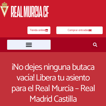
Ir
al
contenido
Tienda online
Comprar entradas
¡No dejes ninguna butaca
vacía! Libera tu asiento
para el Real Murcia – Real
Madrid Castilla