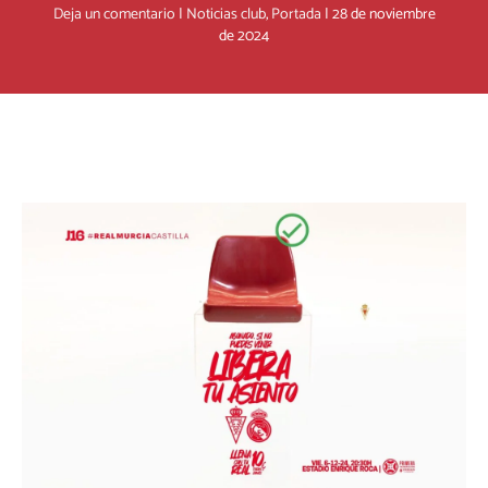
Deja un comentario
|
Noticias club
,
Portada
|
28 de noviembre
de 2024