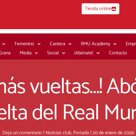
Tienda online
Femenino
Cantera
RMU Academy
Empr
 Grana
Media
Social
¡Abónate!
Contacto
más vueltas…! Abó
elta del Real Mur
Deja un comentario
|
Noticias club
,
Portada
|
20 de enero de 2026