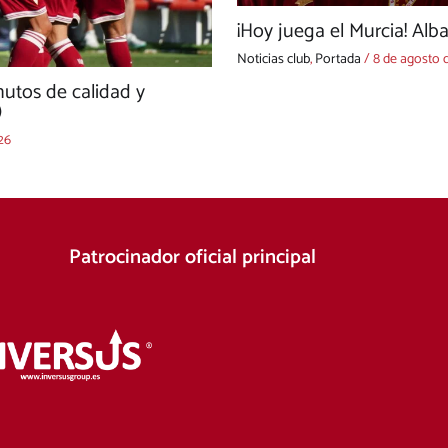
¡Hoy juega el Murcia! Alb
Noticias club
,
Portada
/
8 de agosto 
utos de calidad y
)
26
Patrocinador oficial principal