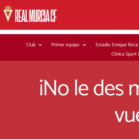
Ir
al
contenido
Club
Primer equipo
Estadio Enrique Roca
Clínica Sport
¡No le des 
vu