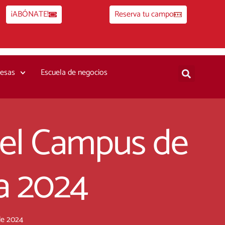
¡ABÓNATE!
Reserva tu campo
esas
Escuela de negocios
del Campus de
a 2024
de 2024