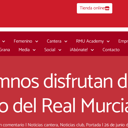
Tienda online
Femenino
Cantera
RMU Academy
Empr
 Grana
Media
Social
¡Abónate!
Contacto
mnos disfrutan 
o del Real Murci
n comentario
|
Noticias cantera
,
Noticias club
,
Portada
|
26 de junio 