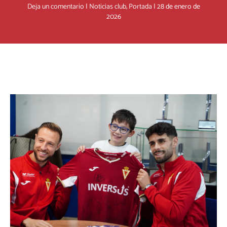
Deja un comentario
|
Noticias club
,
Portada
|
28 de enero de
2026