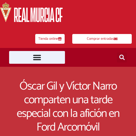
Ir
al
contenido
Tienda online
Comprar entradas
Óscar Gil y Víctor Narro
comparten una tarde
especial con la afición en
Ford Arcomóvil