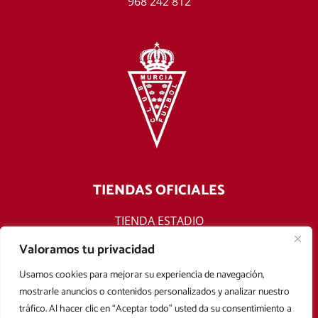
968 242 812
TIENDAS OFICIALES
TIENDA ESTADIO
TIENDA ONLINE
Valoramos tu privacidad
F
T
Y
I
Usamos cookies para mejorar su experiencia de navegación,
a
w
o
n
mostrarle anuncios o contenidos personalizados y analizar nuestro
c
i
u
s
tráfico. Al hacer clic en “Aceptar todo” usted da su consentimiento a
e
t
t
t