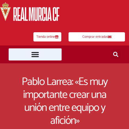
Ir
al
contenido
Tienda online
Comprar entradas
Pablo Larrea: «Es muy
importante crear una
unión entre equipo y
afición»